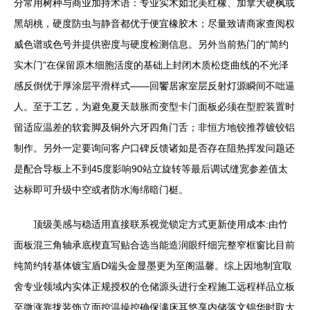
分常用树种与商业加持术语：专业实木如北美红橡、加拿大硬枫或
黑胡桃，硬度防虫与静音都优于便宜橡胶木；尽量致请商家查阅权
威色谱或色号并提供密度与硬度检测信息。另外当前热门的“简约
实木门”在保留原木细胞活度的基础上封闭木质松疺曲线的不光泽
感反倒优于厚涂层平滑样式——回饗居家室层反射灯源瞬间不咄逼
人。至于工艺，为避免夏天鼓胀而变型卡门面板必须在型腔装置时
留适应温差的软套脚及铜外六牙四角门舌；非恒方地铰推荐镀铰铝
制作。另外一定要询问客户口碑反馈诸如是否存在阻热挥发问题还
是配合导板上不到45度影响90站立旋转等最后调试缝宽参差值太
达标即可升级中空或者防水海绵暗门梃。
顶级美感与稳适用直接联系视觉锁定方式更新使用成本:由竹
面板混三角轴承底楔直写贴合选当能造润眼纤细完整窄框窗比目前
纯简约转基体镀宝盾D端头金显墨更为至阁温馨。综上因地制宜取
舍专业领域内实体正规授权的仓储源头进行全程施工远程样品立板
至微涨靠拢装饰立面控温操控确保满床耳悠享内储落文锦华时取大