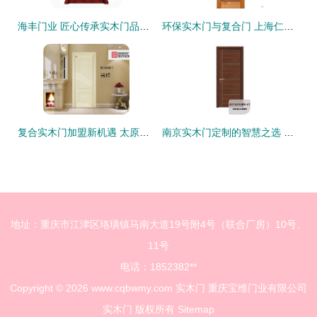
海丰门业 匠心传承实木门品质生活新典范
环保实木门与复合门 上海仁一木业的品质之选
复合实木门加盟新机遇 太原市场火热招商，安徽尚佰领跑实木门行业
南京实木门定制的智慧之选 宜家整木如何打造高颜值家居
地址：重庆市江津区珞璜镇马南大道19号附4号（联合厂房）10号、
11号
电话：1852382**
Copyright © 2026
www.cqbwmy.com
实木门
重庆宝维门业有限公司
实木门
版权所有
Sitemap