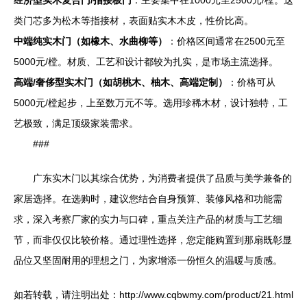
经济型实木复合门/指接板门
：主要集中在1000元至2500元/樘。这
类门芯多为松木等指接材，表面贴实木木皮，性价比高。
中端纯实木门（如橡木、水曲柳等）
：价格区间通常在2500元至
5000元/樘。材质、工艺和设计都较为扎实，是市场主流选择。
高端/奢侈型实木门（如胡桃木、柚木、高端定制）
：价格可从
5000元/樘起步，上至数万元不等。选用珍稀木材，设计独特，工
艺极致，满足顶级家装需求。
###
广东实木门以其综合优势，为消费者提供了品质与美学兼备的
家居选择。在选购时，建议您结合自身预算、装修风格和功能需
求，深入考察厂家的实力与口碑，重点关注产品的材质与工艺细
节，而非仅仅比较价格。通过理性选择，您定能购置到那扇既彰显
品位又坚固耐用的理想之门，为家增添一份恒久的温暖与质感。
如若转载，请注明出处：http://www.cqbwmy.com/product/21.html