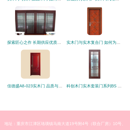
探索匠心之作 长期供应优质高档实木门 —— 专访大华润固木器
实木门与实木复合门 如何为居家选择最合适的木门？
佳德盛A8-023实木门 品质与设计的双重诠释
科创木门实木套装门系列BS 33 定义现代家居的自然与匠心
地址：重庆市江津区珞璜镇马南大道19号附4号（联合厂房）10号、